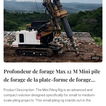
VIDEO
Profondeur de forage Max 12 M Mini pile
de forage de la plate-forme de forage
rotatif Mini machine de pilonnage
Product Description: The Mini Piling Rig is an advanced and
compact solution designed specifically for small to medium-
scale piling projects. This small piling rig stands out in the
construction industry due to its remarkable combination of