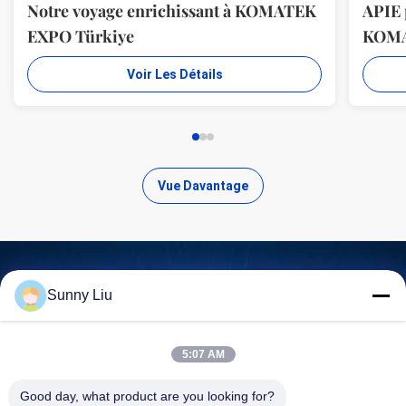
Notre voyage enrichissant à KOMATEK
APIE 
EXPO Türkiye
KOM
Voir Les Détails
Vue Davantage
Sunny Liu
Trouvez des produits de haute
qualité
5:07 AM
Good day, what product are you looking for?