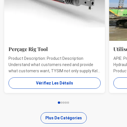
Perçage Rig Tool
Utilisé 
Product Description: Product Description
APIE: Pro
Understand what customers need and provide
Hydraulic 
what customers want, TYSIM not only supply Kelly
Product de
bars for drill rigs of world’s top brands, but also
offer a ra
Vérifiez Les Détails
provide one-stop solution for the world foundation
providing 
construction users. While providing customized
needs of 
quality products, ...
...
Plus De Catégories