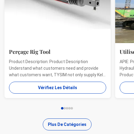
Perçage Rig Tool
Utilisé 
Product Description: Product Description
APIE: Pro
Understand what customers need and provide
Hydraulic 
what customers want, TYSIM not only supply Kelly
Product de
bars for drill rigs of world’s top brands, but also
offer a ra
Vérifiez Les Détails
provide one-stop solution for the world foundation
providing 
construction users. While providing customized
needs of 
quality products, ...
...
Plus De Catégories