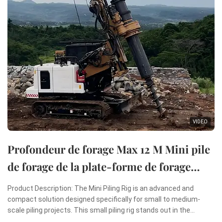
VIDEO
Profondeur de forage Max 12 M Mini pile
de forage de la plate-forme de forage
rotatif Mini machine de pilonnage
Product Description: The Mini Piling Rig is an advanced and
compact solution designed specifically for small to medium-
scale piling projects. This small piling rig stands out in the
construction industry due to its remarkable combination of