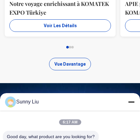
Notre voyage enrichissant à KOMATEK
APIE 
EXPO Türkiye
KOM
Voir Les Détails
Vue Davantage
Sunny Liu
Trouvez des produits de haute
qualité
6:17 AM
Good day, what product are you looking for?