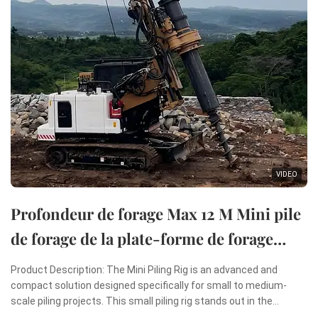
VIDEO
Profondeur de forage Max 12 M Mini pile
de forage de la plate-forme de forage
rotatif Mini machine de pilonnage
Product Description: The Mini Piling Rig is an advanced and
compact solution designed specifically for small to medium-
scale piling projects. This small piling rig stands out in the
construction industry due to its remarkable combination of