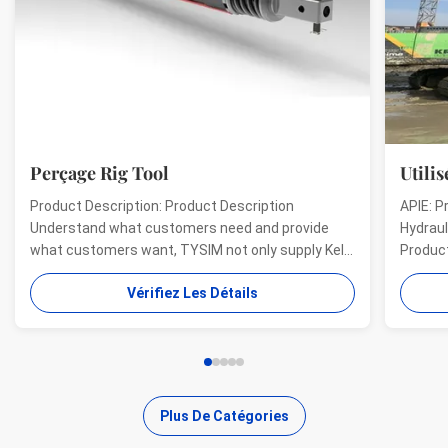
Perçage Rig Tool
Utilis
Product Description: Product Description
APIE: P
Understand what customers need and provide
Hydraul
what customers want, TYSIM not only supply Kelly
Product
bars for drill rigs of world’s top brands, but also
offer a
Vérifiez Les Détails
provide one-stop solution for the world foundation
providi
construction users. While providing customized
needs o
quality products, ...
...
Plus De Catégories