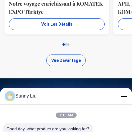
Notre voyage enrichissant à KOMATEK
APIE 
EXPO Türkiye
KOM
Voir Les Détails
Vue Davantage
Sunny Liu
Trouvez des produits de haute
qualité
3:13 AM
Good day, what product are you looking for?