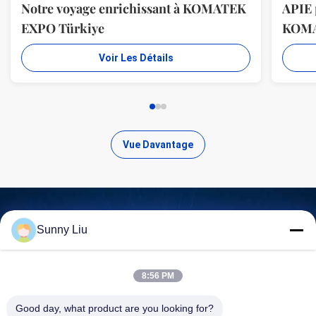
Notre voyage enrichissant à KOMATEK
APIE 
EXPO Türkiye
KOM
Voir Les Détails
Vue Davantage
Sunny Liu
Trouvez des produits de haute
qualité
8:56 PM
Good day, what product are you looking for?