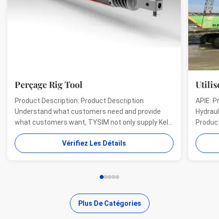
Perçage Rig Tool
Utilisé 
Product Description: Product Description
APIE: Pro
Understand what customers need and provide
Hydraulic 
what customers want, TYSIM not only supply Kelly
Product de
bars for drill rigs of world’s top brands, but also
offer a ra
Vérifiez Les Détails
provide one-stop solution for the world foundation
providing 
construction users. While providing customized
needs of 
quality products, ...
...
Plus De Catégories