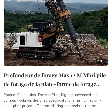
VIDEO
Profondeur de forage Max 12 M Mini pile
de forage de la plate-forme de forage
rotatif Mini machine de pilonnage
Product Description: The Mini Piling Rig is an advanced and
compact solution designed specifically for small to medium-
scale piling projects. This small piling rig stands out in the
construction industry due to its remarkable combination of