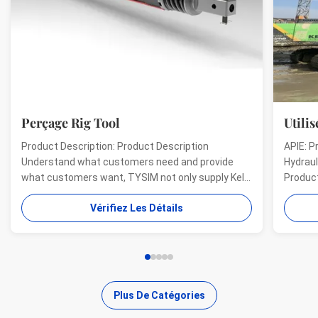
Perçage Rig Tool
Utilis
Product Description: Product Description
APIE: P
Understand what customers need and provide
Hydraul
what customers want, TYSIM not only supply Kelly
Product
bars for drill rigs of world’s top brands, but also
offer a
Vérifiez Les Détails
provide one-stop solution for the world foundation
providi
construction users. While providing customized
needs o
quality products, ...
...
Plus De Catégories