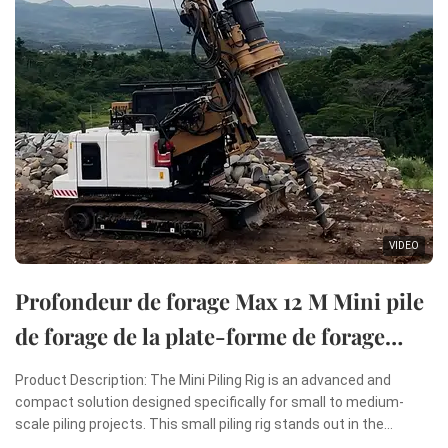
VIDEO
Profondeur de forage Max 12 M Mini pile
de forage de la plate-forme de forage
rotatif Mini machine de pilonnage
Product Description: The Mini Piling Rig is an advanced and
compact solution designed specifically for small to medium-
scale piling projects. This small piling rig stands out in the
construction industry due to its remarkable combination of