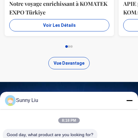
Notre voyage enrichissant à KOMATEK
APIE 
EXPO Türkiye
KOM
Voir Les Détails
Vue Davantage
Sunny Liu
Trouvez des produits de haute
qualité
8:18 PM
Good day, what product are you looking for?