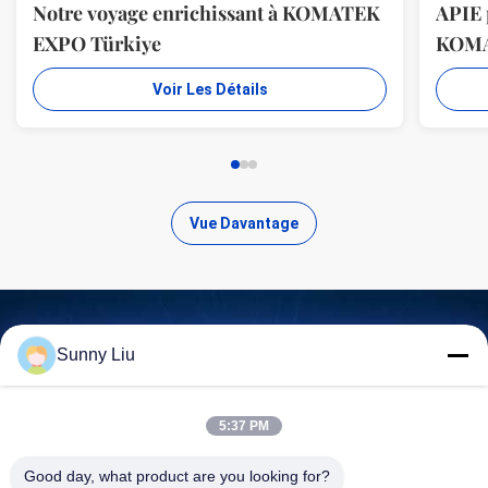
Notre voyage enrichissant à KOMATEK
APIE 
EXPO Türkiye
KOM
Voir Les Détails
Vue Davantage
Sunny Liu
Trouvez des produits de haute
qualité
5:37 PM
Good day, what product are you looking for?