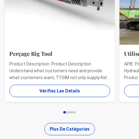
Perçage Rig Tool
Utilisé
Product Description: Product Description
APIE: Pr
Understand what customers need and provide
Hydrauli
what customers want, TYSIM not only supply Kelly
Product 
bars for drill rigs of world’s top brands, but also
offer a 
Vérifiez Les Détails
provide one-stop solution for the world foundation
providin
construction users. While providing customized
needs of
quality products, ...
...
Plus De Catégories