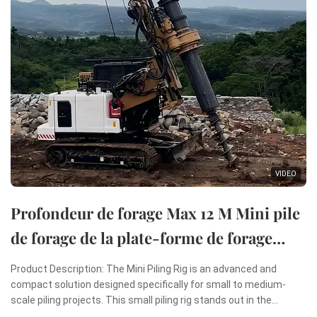
VIDEO
Profondeur de forage Max 12 M Mini pile
de forage de la plate-forme de forage
rotatif Mini machine de pilonnage
Product Description: The Mini Piling Rig is an advanced and
compact solution designed specifically for small to medium-
scale piling projects. This small piling rig stands out in the
construction industry due to its remarkable combination of