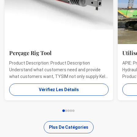
Perçage Rig Tool
Utilis
Product Description: Product Description
APIE: P
Understand what customers need and provide
Hydraul
what customers want, TYSIM not only supply Kelly
Product
bars for drill rigs of world’s top brands, but also
offer a
Vérifiez Les Détails
provide one-stop solution for the world foundation
providi
construction users. While providing customized
needs o
quality products, ...
...
Plus De Catégories