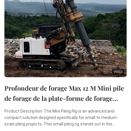
VIDEO
Profondeur de forage Max 12 M Mini pile
de forage de la plate-forme de forage
rotatif Mini machine de pilonnage
Product Description: The Mini Piling Rig is an advanced and
compact solution designed specifically for small to medium-
scale piling projects. This small piling rig stands out in the
construction industry due to its remarkable combination of