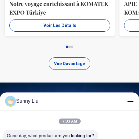
Notre voyage enrichissant à KOMATEK
APIE 
EXPO Türkiye
KOM
Voir Les Détails
Vue Davantage
Sunny Liu
Trouvez des produits de haute
qualité
7:33 AM
Good day, what product are you looking for?