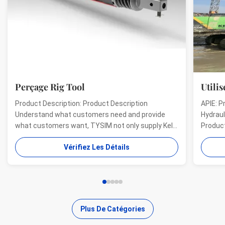
Perçage Rig Tool
Utilisé
Product Description: Product Description
APIE: Pr
Understand what customers need and provide
Hydrauli
what customers want, TYSIM not only supply Kelly
Product 
bars for drill rigs of world’s top brands, but also
offer a 
Vérifiez Les Détails
provide one-stop solution for the world foundation
providin
construction users. While providing customized
needs of
quality products, ...
...
Plus De Catégories