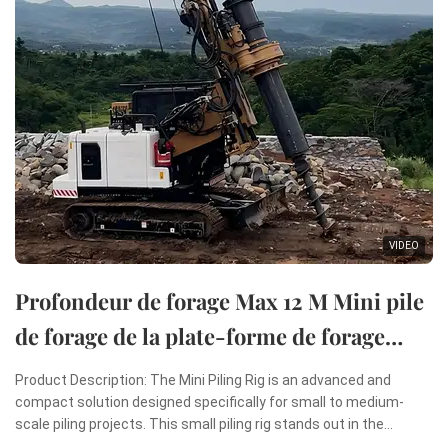
VIDEO
Profondeur de forage Max 12 M Mini pile
de forage de la plate-forme de forage
rotatif Mini machine de pilonnage
Product Description: The Mini Piling Rig is an advanced and
compact solution designed specifically for small to medium-
scale piling projects. This small piling rig stands out in the
construction industry due to its remarkable combination of