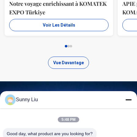
Notre voyage enrichissant à KOMATEK
APIE 
EXPO Türkiye
KOM
Voir Les Détails
Vue Davantage
Sunny Liu
Trouvez des produits de haute
qualité
5:48 PM
Good day, what product are you looking for?