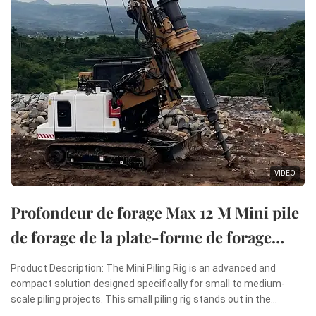
VIDEO
Profondeur de forage Max 12 M Mini pile
de forage de la plate-forme de forage
rotatif Mini machine de pilonnage
Product Description: The Mini Piling Rig is an advanced and
compact solution designed specifically for small to medium-
scale piling projects. This small piling rig stands out in the
construction industry due to its remarkable combination of