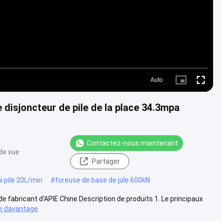
Auto
Picture-
Fullscre
in-
Picture
disjoncteur de pile de la place 34.3mpa
Contactez-nous maintenant
de vue
Partager
a pile 20L/min
#
foreuse de base de pile 600kN
de fabricant d'APIE Chine Description de produits 1. Le principaux
e davantage