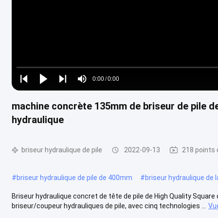
Loaded
:
0%
0:00
/
0:00
Play
Play
Play
Mute
Current
Duration
next
next
machine concrète 135mm de briseur de pile de 
Time
hydraulique
briseur hydraulique de pile
2022-09-13
218 points 
#
briseur hydraulique de pile de 400mm
#
briseur hydraulique de l
Briseur hydraulique concret de tête de pile de High Quality Square 
briseur/coupeur hydrauliques de pile, avec cinq technologies ...
Vu