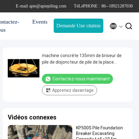
E-mail apie@apiepiling.com
TéLéPHONE : 86--18921287030
ntactez-
Events


Demande Une citation
ous
machine concrète 135mm de briseur de
pile de disjoncteur de pile de la place
34.3mpa hydraulique
Contactez-nous maintenant
Apprenez davantage
Vidéos connexes
KP500S Pile Foundation
Breaker Excavating