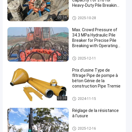
Capacity t of ≥10 for
Heavy-Duty Pile Breaking
Operations
briseur hydraulique de pile
00:34
2025-10-28
Max. Crowd Pressure of
34.3 MPa Hydraulic Pile
Breaker for Precise Pile
Breaking with Operating
en
Size of 1588×1588×1500
mm
briseur hydraulique de pile
00:30
2025-12-11
Prix d'usine Type de
filtrage Pipe de pompe à
béton Génie de la
construction Pipe Tremie
Perçage Rig Tool
03:38
2024-11-15
Réglage de la résistance
à l'usure
Plate-forme de forage multifon
2025-12-16
ctionnelle