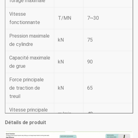
forage maximale
Vitesse
T/MN
7~30
fonctionnante
Pression maximale
kN
75
de cylindre
Capacité maximale
kN
90
de grue
Force principale
de traction de
kN
65
treuil
Vitesse principale
m/min
48
de treuil
Détails de produit
Force auxiliaire de
kN
20