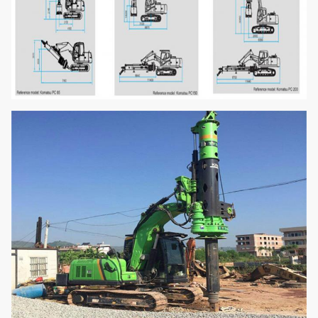
Vitesse de marche
km/h
5,6
maximale
Force maximale de
kN
220
traction
Taille
millimètre
10740
fonctionnante
Largeur
millimètre
2800
fonctionnante
Taille de transport
millimètre
3040
Largeur de
millimètre
2800
transport
Longueur de
millimètre
12850
transport