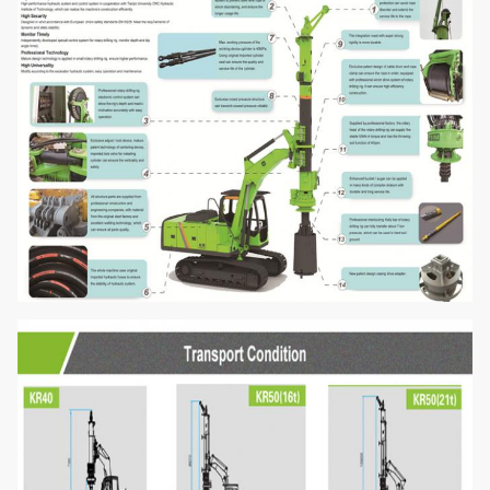
traction de treuil
Vitesse auxiliaire
m/min
38
de treuil
Course maximale
millimètre
1100
de cylindre
Râtelage de côté
°
±6
de mât
Mâtez le râtelage
°
+90~-30
en avant
Pression de
MPA
34,3
système
Pression pilote
MPA
3,9