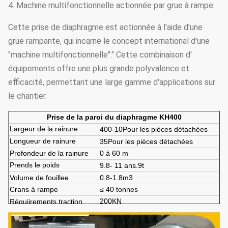
4. Machine multifonctionnelle actionnée par grue à rampe:
Cette prise de diaphragme est actionnée à l'aide d'une
grue rampante, qui incarne le concept international d'une
"machine multifonctionnelle"." Cette combinaison d'
équipements offre une plus grande polyvalence et
efficacité, permettant une large gamme d'applications sur
le chantier.
Prise de la paroi du diaphragme KH400
Largeur de la rainure
400-
10
Pour les pièces détachées
Longueur de rainure
3
5
Pour les pièces détachées
Profondeur de la rainure
0 à 60 m
Prends le poids
9
.8
- 11 ans
.
9
t
Volume de fouille
e
0.8-1
.
8
m3
Crans à rampe
≤ 40 tonnes
200KN
R
équiirements traction
M
quantité de commande
1 série
initiale