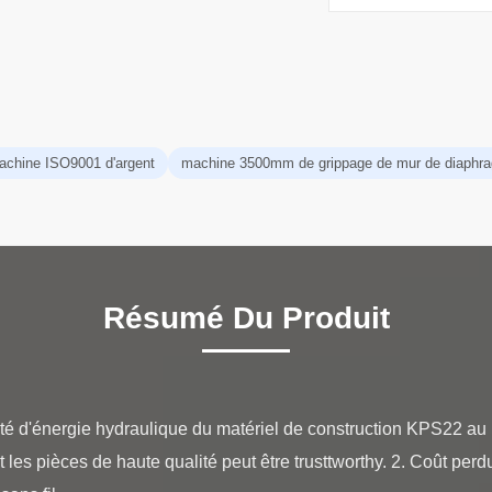
machine ISO9001 d'argent
machine 3500mm de grippage de mur de diaphr
Résumé Du Produit
nité d'énergie hydraulique du matériel de construction KPS22 au
t les pièces de haute qualité peut être trusttworthy. 2. Coût perd