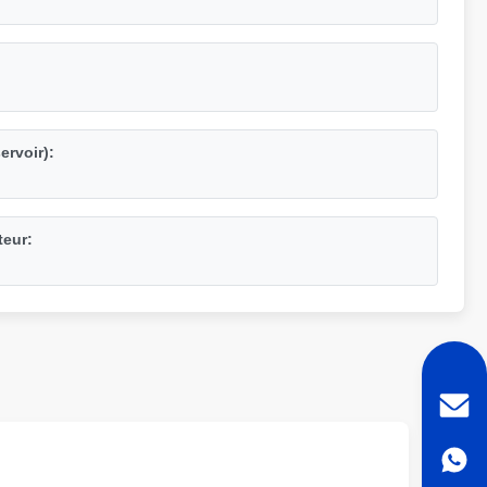
ervoir):
teur: