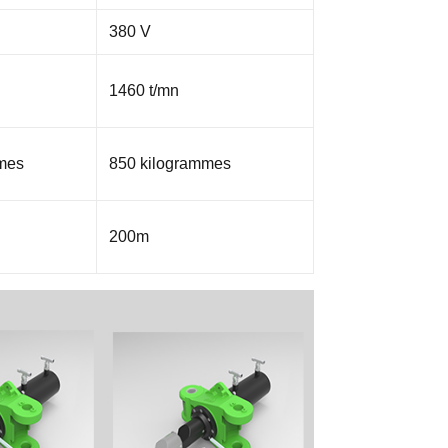
380 V
1460 t/mn
mes
850 kilogrammes
200m