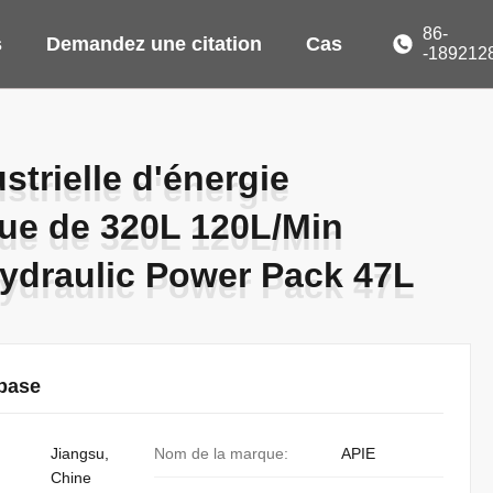
86-
s
Demandez une citation
Cas
-189212
strielle d'énergie
strielle d'énergie
ue de 320L 120L/Min
ue de 320L 120L/Min
Hydraulic Power Pack 47L
Hydraulic Power Pack 47L
 base
Jiangsu,
Nom de la marque:
APIE
Chine