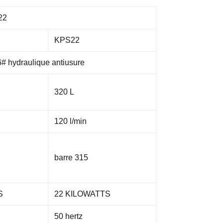
22
KPS22
6# hydraulique antiusure
320 L
120 l/min
barre 315
S
22 KILOWATTS
50 hertz