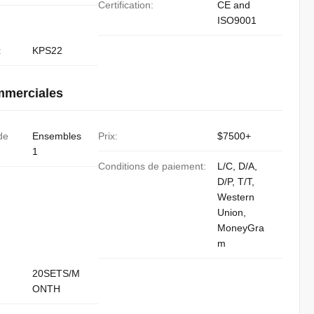
Certification:
CE and
ISO9001
:
KPS22
mmerciales
de
Ensembles
Prix:
$7500+
1
Conditions de paiement:
L/C, D/A,
D/P, T/T,
Western
Union,
MoneyGra
m
20SETS/M
ONTH