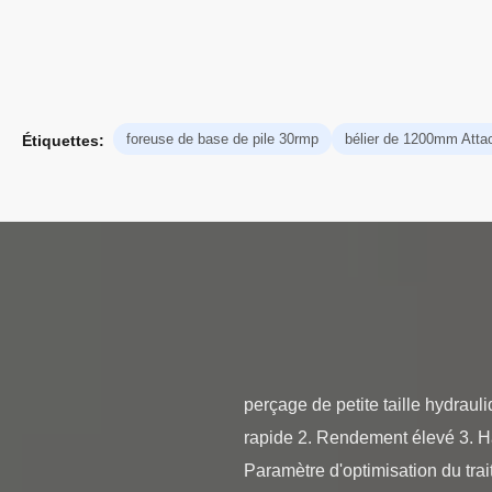
foreuse de base de pile 30rmp
bélier de 1200mm Att
Étiquettes:
perçage de petite taille hydrau
rapide 2. Rendement élevé 3. Ha