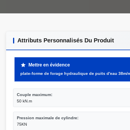
Attributs Personnalisés Du Produit
Mettre en évidence
plate-forme de forage hydraulique de puits d'eau 38m/
Couple maximum:
50 kN.m
Pression maximale de cylindre:
75KN