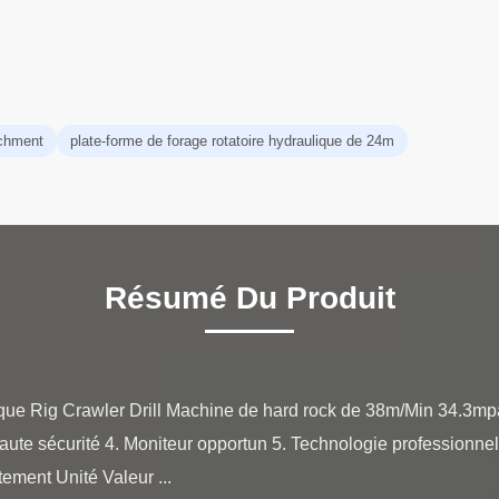
achment
plate-forme de forage rotatoire hydraulique de 24m
Résumé Du Produit
lique Rig Crawler Drill Machine de hard rock de 38m/Min 34.3mpa
ute sécurité 4. Moniteur opportun 5. Technologie professionnell