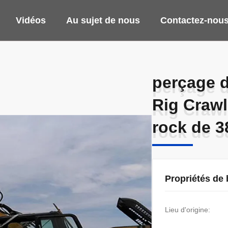
Vidéos
Au sujet de nous
Contactez-nou
perçage d
perçage d
Rig Crawl
Rig Crawl
rock de 
rock de 
Propriétés de
Lieu d'origine: