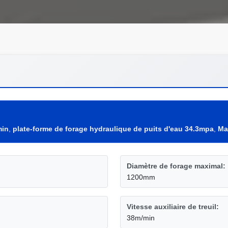
min
,
plate-forme de forage hydraulique de puits d'eau 34.3mpa
,
Ma
Diamètre de forage maximal:
1200mm
Vitesse auxiliaire de treuil:
38m/min