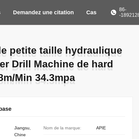
86-
s
Demandez une citation
Cas
-189212
e petite taille hydraulique
e petite taille hydraulique
er Drill Machine de hard
er Drill Machine de hard
38m/Min 34.3mpa
38m/Min 34.3mpa
 base
Jiangsu,
Nom de la marque:
APIE
Chine