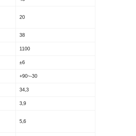
20
38
1100
±6
+90~-30
34,3
3,9
5,6