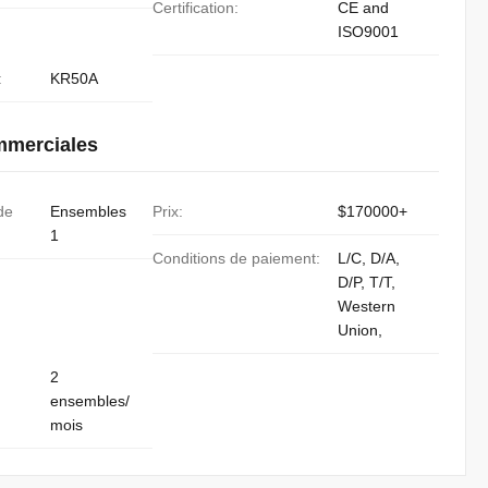
Certification:
CE and
ISO9001
:
KR50A
mmerciales
de
Ensembles
Prix:
$170000+
1
Conditions de paiement:
L/C, D/A,
D/P, T/T,
Western
Union,
2
ensembles/
mois