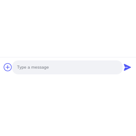
fournisseurs ?
APIE est le seul concentré sur le développement civil pour
l'entreprise petite et moyenne, qui est spécialisée dans la
plate-forme de forage rotatoire et obtient le brevet de
plus de 40 de pile produits d'entraînement. L'équipe de
noyau d'APIE est instituée par les chercheurs senior.
Produits connexes
Photo
Video Call
Audio Call