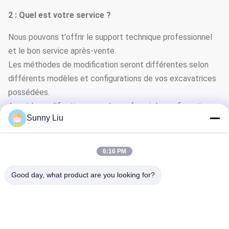
2 : Quel est votre service ?
Nous pouvons t'offrir le support technique professionnel
et le bon service après-vente.
Les méthodes de modification seront différentes selon
différents modèles et configurations de vos excavatrices
possédées.
Avant la modification, vous devez fournir la configuration,
Sunny Liu
les joints mécaniques et hydrauliques et d'autres.
Avant la modification, vous devez confirmer la
spécification technique.
6:16 PM
3 : Que pouvez-vous acheter de nous ?
Good day, what product are you looking for?
Plate-forme de forage rotatoire, briseur hydraulique de
pile, bras télescopique de bloc supérieur
4 : Pourquoi devriez-vous acheter de nous pas d'autres