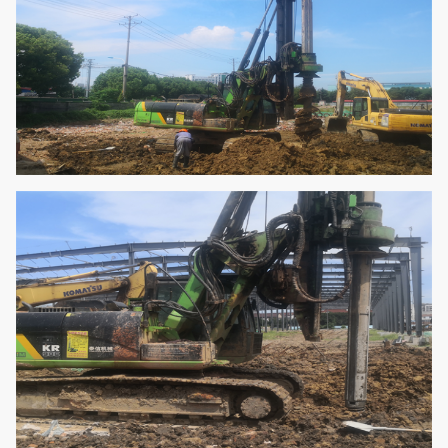
Vitesse du treuil
M/min
60
auxiliaire
Max. course du
mm
3200
cylindre
Réglage du côté
- Je ne
±3
du mât
sais pas.
Le mât ramper
- Je ne
5
vers l'avant
sais pas.
Pression du
MPA
34.3
système
Pression du pilote
MPA
3.9
Max. vitesse de
kilomètres
3
marche
par heure