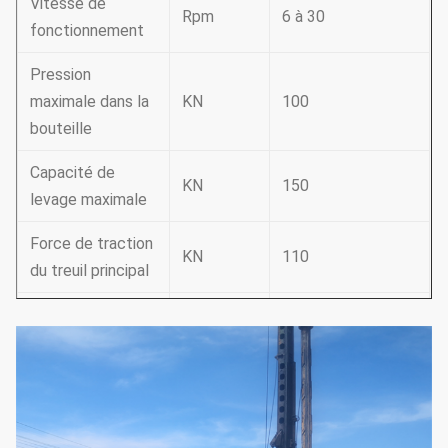
Vitesse de
Rpm
6 à 30
fonctionnement
Pression
maximale dans la
KN
100
bouteille
Capacité de
KN
150
levage maximale
Force de traction
KN
110
du treuil principal
Vitesse du treuil
M/min
78
principal
Force de traction
KN
60
auxiliaire du treuil