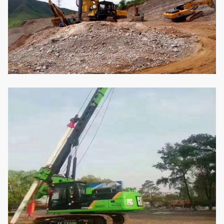
treuil
Vitesse auxiliaire
m/min
40
de treuil
Course maximale
millimètre
3500
de cylindre
Râtelage de côté
°
±3
de mât
Mâtez le
°
4
râtelage en avant
Pression de
MPA
34,3
système
Pression pilote
MPA
3,9