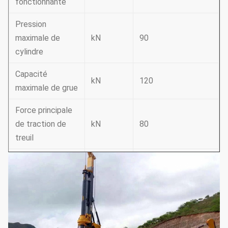
fonctionnante
Pression
maximale de
kN
90
cylindre
Capacité
kN
120
maximale de grue
Force principale
de traction de
kN
80
treuil
Vitesse
principale de
m/min
75
treuil
Force auxiliaire
de traction de
kN
50