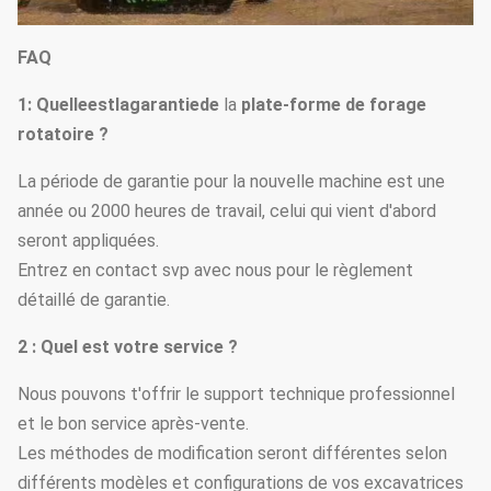
Vitesse de
km/h
2,8
marche maximale
FAQ
Force maximale
1: Quelleestlagarantiede
la
plate-forme de forage
kN
122
de traction
rotatoire ?
Taille
La période de garantie pour la nouvelle machine est une
millimètre
12705
fonctionnante
année ou 2000 heures de travail, celui qui vient d'abord
seront appliquées.
Largeur
millimètre
2690
Entrez en contact svp avec nous pour le règlement
fonctionnante
détaillé de garantie.
Taille de
millimètre
3465
2 : Quel est votre service ?
transport
Nous pouvons t'offrir le support technique professionnel
Largeur de
millimètre
2690
et le bon service après-vente.
transport
Les méthodes de modification seront différentes selon
Longueur de
différents modèles et configurations de vos excavatrices