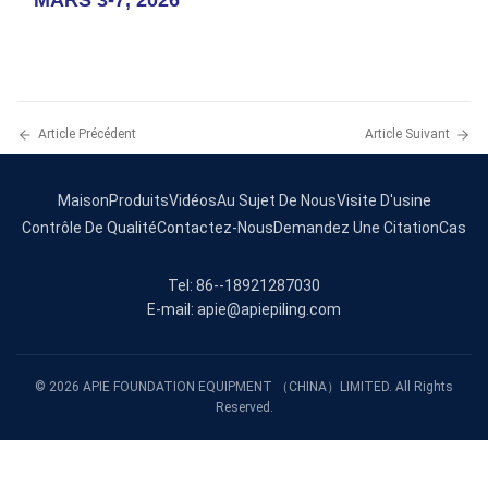
MARS 3-7, 2026
Article Précédent
Article Suivant
Maison
Produits
Vidéos
Au Sujet De Nous
Visite D'usine
Contrôle De Qualité
Contactez-Nous
Demandez Une Citation
Cas
Tel: 86--18921287030
E-mail: apie@apiepiling.com
© 2026 APIE FOUNDATION EQUIPMENT （CHINA）LIMITED. All Rights
Reserved.